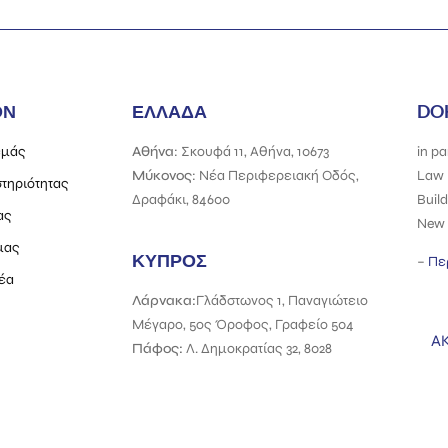
ΌΝ
ΕΛΛΑΔΑ
DO
εμάς
Αθήνα
: Σκουφά 11, Αθήνα, 10673
in
pa
Μύκονος
: Νέα Περιφερειακή Οδός,
Law 
τηριότητας
Δραφάκι, 84600
Build
ας
New 
μας
ΚΥΠΡΟΣ
–
Πε
έα
Λάρνακα:
Γλάδστωνος 1, Παναγιώτειο
Μέγαρο, 5ος Όροφος, Γραφείο 504
Α
Πάφος:
Λ. Δημοκρατίας 32, 8028