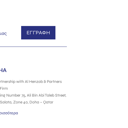
ΕΓΓΡΑΦΗ
 μας
HA
rtnership
with
Al Henzab & Partners
Firm
ing Number 75, Ali Bin Abi Taleb Street,
Salata, Zone 40, Doha – Qatar
ρισσότερα