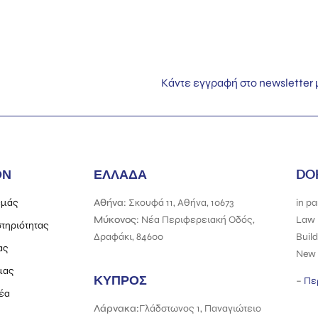
Κάντε εγγραφή στο newsletter
ΌΝ
ΕΛΛΑΔΑ
DO
εμάς
Αθήνα
: Σκουφά 11, Αθήνα, 10673
in
pa
Μύκονος
: Νέα Περιφερειακή Οδός,
Law 
τηριότητας
Δραφάκι, 84600
Build
ας
New 
μας
ΚΥΠΡΟΣ
–
Πε
έα
Λάρνακα:
Γλάδστωνος 1, Παναγιώτειο